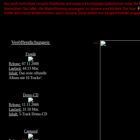
Sie sind nicht über unsere Startseite auf unsere Homepage gekommen oder Ihr 
Versuchen Sie bitte, die Menüführung anzeigen zu lassen und klicken Sie hier:
Sollte dies nicht funktionieren, kann unsere Seite leider nur eingeschränkt ange
Veröffentlichungen:
<<
Fragile
Release:
07.11.2008
Laufzeit:
44:13 Min.
Inhalt:
Das erste offizielle
Album mit 10 Tracks!
Demo-CD
Release:
11.11.2006
Laufzeit:
31:10 Min.
Inhalt:
5-Track Demo-CD
Captured