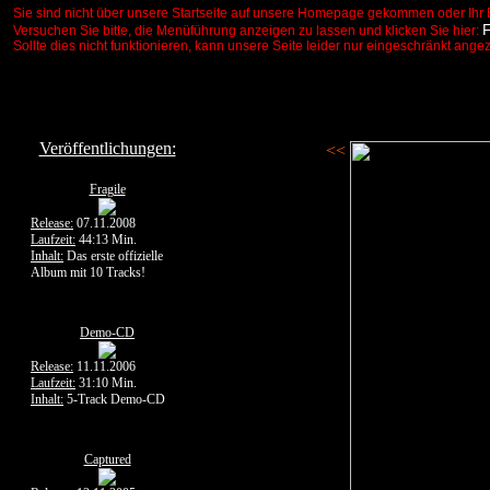
Sie sind nicht über unsere Startseite auf unsere Homepage gekommen oder Ihr 
Versuchen Sie bitte, die Menüführung anzeigen zu lassen und klicken Sie hier:
Sollte dies nicht funktionieren, kann unsere Seite leider nur eingeschränkt ange
Veröffentlichungen:
<<
Fragile
Release:
07.11.2008
Laufzeit:
44:13 Min.
Inhalt:
Das erste offizielle
Album mit 10 Tracks!
Demo-CD
Release:
11.11.2006
Laufzeit:
31:10 Min.
Inhalt:
5-Track Demo-CD
Captured