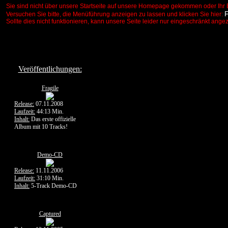
Sie sind nicht über unsere Startseite auf unsere Homepage gekommen oder Ihr 
Versuchen Sie bitte, die Menüführung anzeigen zu lassen und klicken Sie hier:
Sollte dies nicht funktionieren, kann unsere Seite leider nur eingeschränkt ange
Veröffentlichungen:
Fragile
Release:
07.11.2008
Laufzeit:
44:13 Min.
Inhalt:
Das erste offizielle
Album mit 10 Tracks!
Demo-CD
Release:
11.11.2006
Laufzeit:
31:10 Min.
Inhalt:
5-Track Demo-CD
Captured