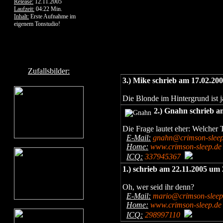
Release:
12.11.2005
Laufzeit:
04:22 Min.
Inhalt:
Erste Aufnahme im
eigenem Tonstudio!
Zufallsbilder:
3.) Mike schrieb am 17.02.20
Die Blonde im Hintergrund ist j
2.) Gnahn schrieb a
Die Frage lautet eher: Welcher 
E-Mail:
gnahn@crimson-sleep
Home:
www.crimson-sleep.de
ICQ:
337945367
1.) schrieb am 22.11.2005 um
Oh, wer seid ihr denn?
E-Mail:
mario@crimson-sleep
Home:
www.crimson-sleep.de
ICQ:
298997110