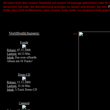
Sie sind nicht über unsere Startseite auf unsere Homepage gekommen oder Ihr 
Versuchen Sie bitte, die Menüführung anzeigen zu lassen und klicken Sie hier:
Sollte dies nicht funktionieren, kann unsere Seite leider nur eingeschränkt ange
Veröffentlichungen:
<<
Fragile
Release:
07.11.2008
Laufzeit:
44:13 Min.
Inhalt:
Das erste offizielle
Album mit 10 Tracks!
Demo-CD
Release:
11.11.2006
Laufzeit:
31:10 Min.
Inhalt:
5-Track Demo-CD
Captured