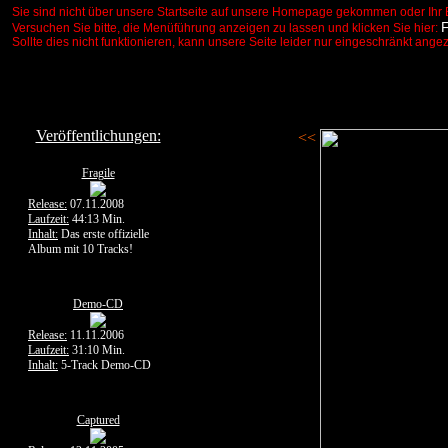
Sie sind nicht über unsere Startseite auf unsere Homepage gekommen oder Ihr 
Versuchen Sie bitte, die Menüführung anzeigen zu lassen und klicken Sie hier:
Sollte dies nicht funktionieren, kann unsere Seite leider nur eingeschränkt ange
Veröffentlichungen:
<<
Fragile
Release:
07.11.2008
Laufzeit:
44:13 Min.
Inhalt:
Das erste offizielle
Album mit 10 Tracks!
Demo-CD
Release:
11.11.2006
Laufzeit:
31:10 Min.
Inhalt:
5-Track Demo-CD
Captured