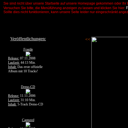
Sie sind nicht über unsere Startseite auf unsere Homepage gekommen oder Ihr 
Versuchen Sie bitte, die Menüführung anzeigen zu lassen und klicken Sie hier:
Sollte dies nicht funktionieren, kann unsere Seite leider nur eingeschränkt ange
Veröffentlichungen:
<<
Fragile
Release:
07.11.2008
Laufzeit:
44:13 Min.
Inhalt:
Das erste offizielle
Album mit 10 Tracks!
Demo-CD
Release:
11.11.2006
Laufzeit:
31:10 Min.
Inhalt:
5-Track Demo-CD
Captured