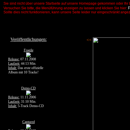
Sie sind nicht über unsere Startseite auf unsere Homepage gekommen oder Ihr 
Versuchen Sie bitte, die Menüführung anzeigen zu lassen und klicken Sie hier:
Sollte dies nicht funktionieren, kann unsere Seite leider nur eingeschränkt ange
Veröffentlichungen:
<<
Fragile
Release:
07.11.2008
Laufzeit:
44:13 Min.
Inhalt:
Das erste offizielle
Album mit 10 Tracks!
Demo-CD
Release:
11.11.2006
Laufzeit:
31:10 Min.
Inhalt:
5-Track Demo-CD
Captured