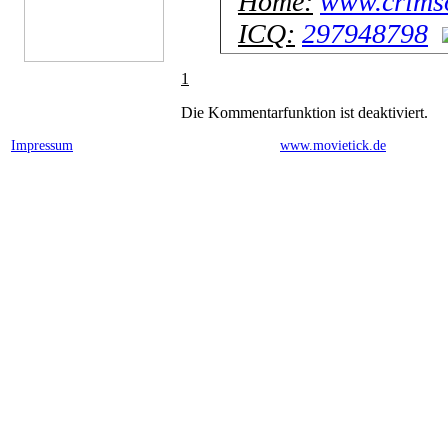
Home:
www.crimso
ICQ:
297948798
1
Die Kommentarfunktion ist deaktiviert.
Impressum
powered by
www.movietick.de