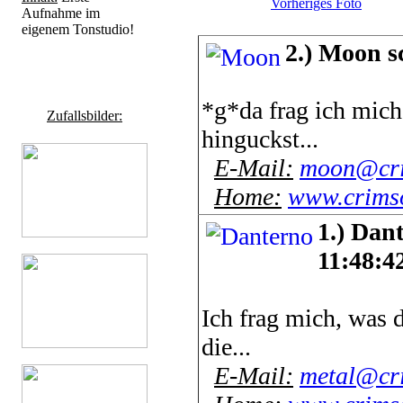
Vorheriges Foto
Aufnahme im
eigenem Tonstudio!
2.) Moon s
*g*da frag ich mic
Zufallsbilder:
hinguckst...
E-Mail:
moon@cri
Home:
www.crimso
1.) Dan
11:48:4
Ich frag mich, was 
die...
E-Mail:
metal@cri