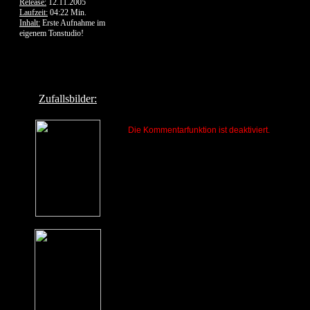
Release:
12.11.2005
Laufzeit:
04:22 Min.
Inhalt:
Erste Aufnahme im
eigenem Tonstudio!
Zufallsbilder:
Die Kommentarfunktion ist deaktiviert.