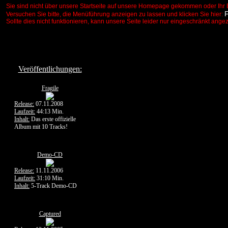
Sie sind nicht über unsere Startseite auf unsere Homepage gekommen oder Ihr 
Versuchen Sie bitte, die Menüführung anzeigen zu lassen und klicken Sie hier:
Sollte dies nicht funktionieren, kann unsere Seite leider nur eingeschränkt ange
Veröffentlichungen:
Fragile
Release:
07.11.2008
Laufzeit:
44:13 Min.
Inhalt:
Das erste offizielle
Album mit 10 Tracks!
Demo-CD
Release:
11.11.2006
Laufzeit:
31:10 Min.
Inhalt:
5-Track Demo-CD
Captured