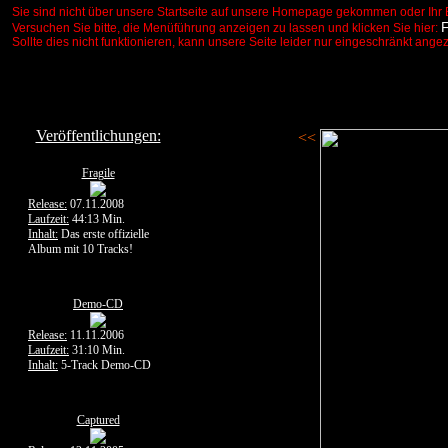
Sie sind nicht über unsere Startseite auf unsere Homepage gekommen oder Ihr 
Versuchen Sie bitte, die Menüführung anzeigen zu lassen und klicken Sie hier:
Sollte dies nicht funktionieren, kann unsere Seite leider nur eingeschränkt ange
Veröffentlichungen:
<<
Fragile
Release:
07.11.2008
Laufzeit:
44:13 Min.
Inhalt:
Das erste offizielle
Album mit 10 Tracks!
Demo-CD
Release:
11.11.2006
Laufzeit:
31:10 Min.
Inhalt:
5-Track Demo-CD
Captured