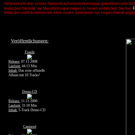
Sie sind nicht über unsere Startseite auf unsere Homepage gekommen oder Ihr 
Versuchen Sie bitte, die Menüführung anzeigen zu lassen und klicken Sie hier:
Sollte dies nicht funktionieren, kann unsere Seite leider nur eingeschränkt ange
Veröffentlichungen:
Fragile
Release:
07.11.2008
Laufzeit:
44:13 Min.
Inhalt:
Das erste offizielle
Album mit 10 Tracks!
Demo-CD
Release:
11.11.2006
Laufzeit:
31:10 Min.
Inhalt:
5-Track Demo-CD
Captured