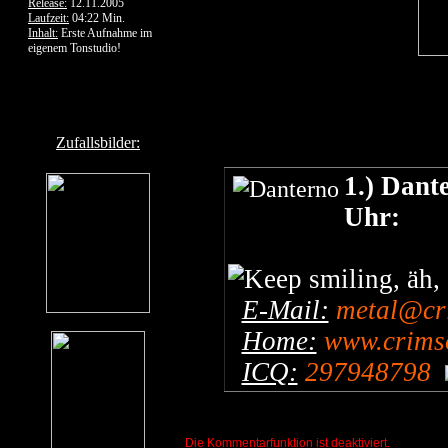
Release:
12.11.2005
Laufzeit:
04:22 Min.
Inhalt:
Erste Aufnahme im
eigenem Tonstudio!
Zufallsbilder:
1.) Dant
Uhr:
, äh,
E-Mail:
metal@cr
Home:
www.crimso
ICQ:
297948798
Die Kommentarfunktion ist deaktiviert.