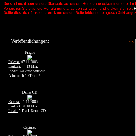
Sie sind nicht über unsere Startseite auf unsere Homepage gekommen oder Ihr 
Versuchen Sie bitte, die Menüführung anzeigen zu lassen und klicken Sie hier:
Sollte dies nicht funktionieren, kann unsere Seite leider nur eingeschränkt ange
Veröffentlichungen:
<<
Fragile
Release:
07.11.2008
Laufzeit:
44:13 Min.
Inhalt:
Das erste offizielle
Album mit 10 Tracks!
Demo-CD
Release:
11.11.2006
Laufzeit:
31:10 Min.
Inhalt:
5-Track Demo-CD
Captured