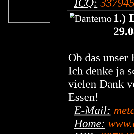
ICQ:
33794
1.) 
29.
Ob das unser 
Ich denke ja 
vielen Dank vo
Essen!
E-Mail:
met
Home:
www.c