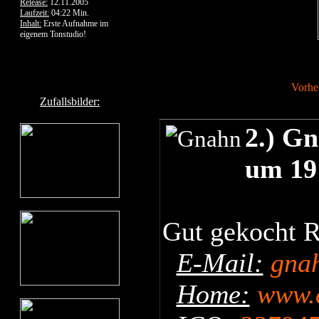
Release:
12.11.2005
Laufzeit:
04:22 Min.
Inhalt:
Erste Aufnahme im
eigenem Tonstudio!
Vorhe
Zufallsbilder:
2.) Gn
um 19
Gut gekocht R
E-Mail:
gna
Home:
www.c