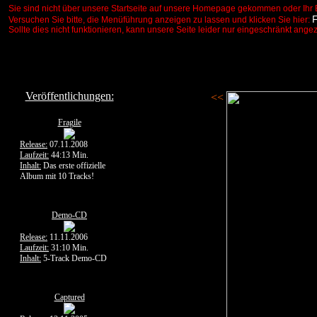
Sie sind nicht über unsere Startseite auf unsere Homepage gekommen oder Ihr 
Versuchen Sie bitte, die Menüführung anzeigen zu lassen und klicken Sie hier:
Sollte dies nicht funktionieren, kann unsere Seite leider nur eingeschränkt ange
Veröffentlichungen:
<<
Fragile
Release:
07.11.2008
Laufzeit:
44:13 Min.
Inhalt:
Das erste offizielle
Album mit 10 Tracks!
Demo-CD
Release:
11.11.2006
Laufzeit:
31:10 Min.
Inhalt:
5-Track Demo-CD
Captured