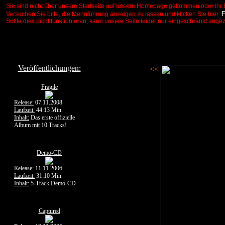
Sie sind nicht über unsere Startseite auf unsere Homepage gekommen oder Ihr 
Versuchen Sie bitte, die Menüführung anzeigen zu lassen und klicken Sie hier:
Sollte dies nicht funktionieren, kann unsere Seite leider nur eingeschränkt ange
Veröffentlichungen:
<<
Fragile
Release:
07.11.2008
Laufzeit:
44:13 Min.
Inhalt:
Das erste offizielle
Album mit 10 Tracks!
Demo-CD
Release:
11.11.2006
Laufzeit:
31:10 Min.
Inhalt:
5-Track Demo-CD
Captured