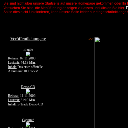
Sie sind nicht über unsere Startseite auf unsere Homepage gekommen oder Ihr 
Versuchen Sie bitte, die Menüführung anzeigen zu lassen und klicken Sie hier:
Sollte dies nicht funktionieren, kann unsere Seite leider nur eingeschränkt ange
Veröffentlichungen:
<<
Fragile
Release:
07.11.2008
Laufzeit:
44:13 Min.
Inhalt:
Das erste offizielle
Album mit 10 Tracks!
Demo-CD
Release:
11.11.2006
Laufzeit:
31:10 Min.
Inhalt:
5-Track Demo-CD
Captured