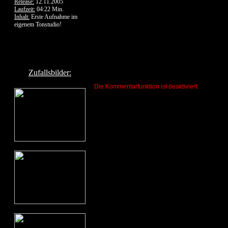
Release:
12.11.2005
Laufzeit:
04:22 Min.
Inhalt:
Erste Aufnahme im
eigenem Tonstudio!
Zufallsbilder:
Die Kommentarfunktion ist deaktiviert.