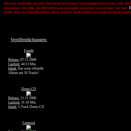
Sie sind nicht über unsere Startseite auf unsere Homepage gekommen oder Ihr 
Versuchen Sie bitte, die Menüführung anzeigen zu lassen und klicken Sie hier:
Sollte dies nicht funktionieren, kann unsere Seite leider nur eingeschränkt ange
Veröffentlichungen:
Fragile
Release:
07.11.2008
Laufzeit:
44:13 Min.
Inhalt:
Das erste offizielle
Album mit 10 Tracks!
Demo-CD
Release:
11.11.2006
Laufzeit:
31:10 Min.
Inhalt:
5-Track Demo-CD
Captured