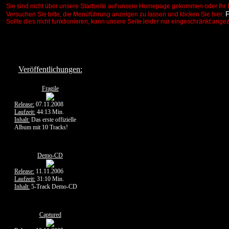
Sie sind nicht über unsere Startseite auf unsere Homepage gekommen oder Ihr 
Versuchen Sie bitte, die Menüführung anzeigen zu lassen und klicken Sie hier:
Sollte dies nicht funktionieren, kann unsere Seite leider nur eingeschränkt ange
Veröffentlichungen:
Fragile
Release:
07.11.2008
Laufzeit:
44:13 Min.
Inhalt:
Das erste offizielle
Album mit 10 Tracks!
Demo-CD
Release:
11.11.2006
Laufzeit:
31:10 Min.
Inhalt:
5-Track Demo-CD
Captured