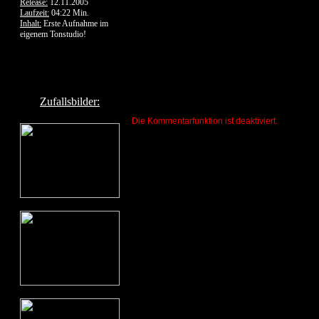
Release:
12.11.2005
Laufzeit:
04:22 Min.
Inhalt:
Erste Aufnahme im
eigenem Tonstudio!
Zufallsbilder:
Die Kommentarfunktion ist deaktiviert.