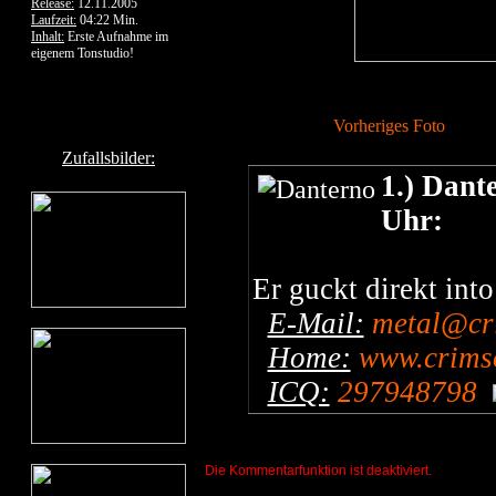
Release:
12.11.2005
Laufzeit:
04:22 Min.
Inhalt:
Erste Aufnahme im
eigenem Tonstudio!
Vorheriges Foto
Zufallsbilder:
1.) Dant
Uhr:
Er guckt direkt into
E-Mail:
metal@cr
Home:
www.crimso
ICQ:
297948798
Die Kommentarfunktion ist deaktiviert.