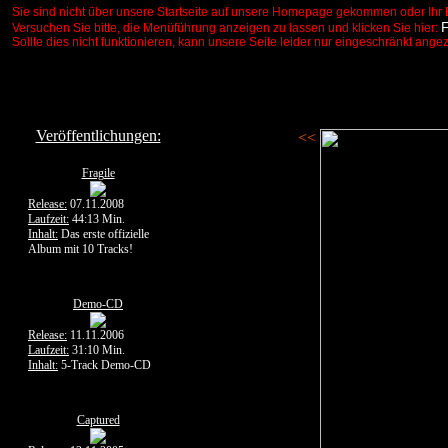
Sie sind nicht über unsere Startseite auf unsere Homepage gekommen oder Ihr 
Versuchen Sie bitte, die Menüführung anzeigen zu lassen und klicken Sie hier:
Sollte dies nicht funktionieren, kann unsere Seite leider nur eingeschränkt ange
Veröffentlichungen:
<<
Fragile
Release:
07.11.2008
Laufzeit:
44:13 Min.
Inhalt:
Das erste offizielle
Album mit 10 Tracks!
Demo-CD
Release:
11.11.2006
Laufzeit:
31:10 Min.
Inhalt:
5-Track Demo-CD
Captured