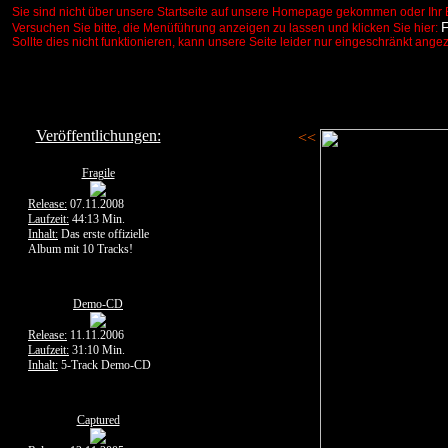
Sie sind nicht über unsere Startseite auf unsere Homepage gekommen oder Ihr 
Versuchen Sie bitte, die Menüführung anzeigen zu lassen und klicken Sie hier:
Sollte dies nicht funktionieren, kann unsere Seite leider nur eingeschränkt ange
Veröffentlichungen:
<<
Fragile
Release:
07.11.2008
Laufzeit:
44:13 Min.
Inhalt:
Das erste offizielle
Album mit 10 Tracks!
Demo-CD
Release:
11.11.2006
Laufzeit:
31:10 Min.
Inhalt:
5-Track Demo-CD
Captured