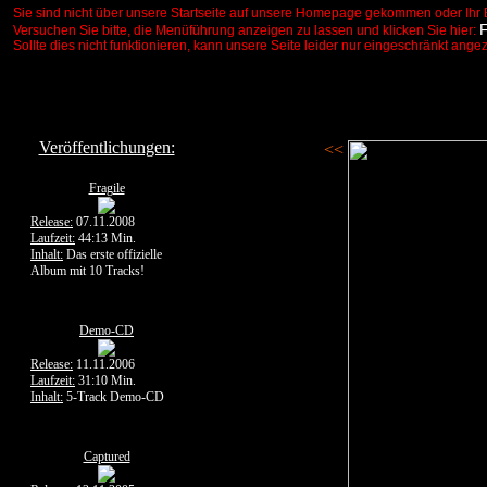
Sie sind nicht über unsere Startseite auf unsere Homepage gekommen oder Ihr 
Versuchen Sie bitte, die Menüführung anzeigen zu lassen und klicken Sie hier:
Sollte dies nicht funktionieren, kann unsere Seite leider nur eingeschränkt ange
Veröffentlichungen:
<<
Fragile
Release:
07.11.2008
Laufzeit:
44:13 Min.
Inhalt:
Das erste offizielle
Album mit 10 Tracks!
Demo-CD
Release:
11.11.2006
Laufzeit:
31:10 Min.
Inhalt:
5-Track Demo-CD
Captured