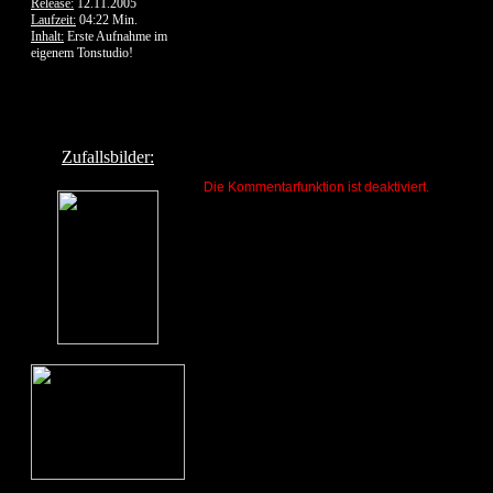
Release:
12.11.2005
Laufzeit:
04:22 Min.
Inhalt:
Erste Aufnahme im
eigenem Tonstudio!
Zufallsbilder:
Die Kommentarfunktion ist deaktiviert.