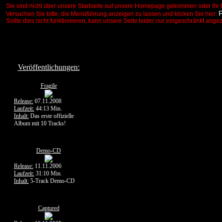
Sie sind nicht über unsere Startseite auf unsere Homepage gekommen oder Ihr 
Versuchen Sie bitte, die Menüführung anzeigen zu lassen und klicken Sie hier:
Sollte dies nicht funktionieren, kann unsere Seite leider nur eingeschränkt ange
Veröffentlichungen:
Fragile
Release:
07.11.2008
Laufzeit:
44:13 Min.
Inhalt:
Das erste offizielle
Album mit 10 Tracks!
Demo-CD
Release:
11.11.2006
Laufzeit:
31:10 Min.
Inhalt:
5-Track Demo-CD
Captured