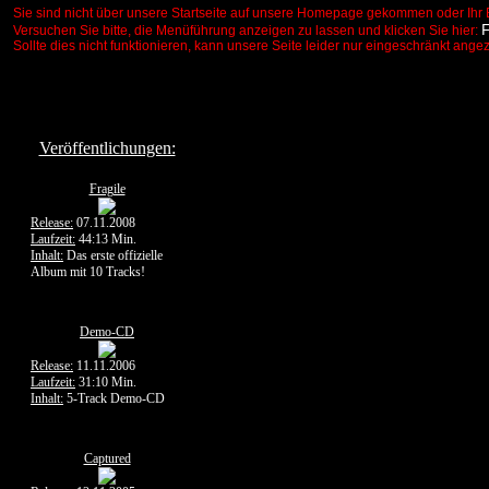
Sie sind nicht über unsere Startseite auf unsere Homepage gekommen oder Ihr 
Versuchen Sie bitte, die Menüführung anzeigen zu lassen und klicken Sie hier:
Sollte dies nicht funktionieren, kann unsere Seite leider nur eingeschränkt ange
Veröffentlichungen:
Fragile
Release:
07.11.2008
Laufzeit:
44:13 Min.
Inhalt:
Das erste offizielle
Album mit 10 Tracks!
Demo-CD
Release:
11.11.2006
Laufzeit:
31:10 Min.
Inhalt:
5-Track Demo-CD
Captured