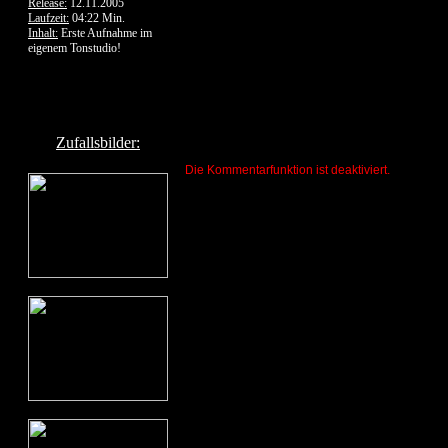
Release:
12.11.2005
Laufzeit:
04:22 Min.
Inhalt:
Erste Aufnahme im
eigenem Tonstudio!
Zufallsbilder:
Die Kommentarfunktion ist deaktiviert.