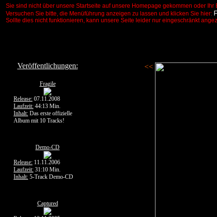
Sie sind nicht über unsere Startseite auf unsere Homepage gekommen oder Ihr 
Versuchen Sie bitte, die Menüführung anzeigen zu lassen und klicken Sie hier:
Sollte dies nicht funktionieren, kann unsere Seite leider nur eingeschränkt ange
Veröffentlichungen:
<<
Fragile
Release:
07.11.2008
Laufzeit:
44:13 Min.
Inhalt:
Das erste offizielle
Album mit 10 Tracks!
Demo-CD
Release:
11.11.2006
Laufzeit:
31:10 Min.
Inhalt:
5-Track Demo-CD
Captured