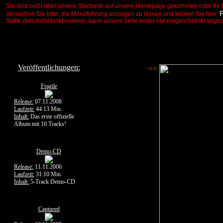
Sie sind nicht über unsere Startseite auf unsere Homepage gekommen oder Ihr 
Versuchen Sie bitte, die Menüführung anzeigen zu lassen und klicken Sie hier:
Sollte dies nicht funktionieren, kann unsere Seite leider nur eingeschränkt ange
Veröffentlichungen:
<<
Fragile
Release:
07.11.2008
Laufzeit:
44:13 Min.
Inhalt:
Das erste offizielle
Album mit 10 Tracks!
Demo-CD
Release:
11.11.2006
Laufzeit:
31:10 Min.
Inhalt:
5-Track Demo-CD
Captured