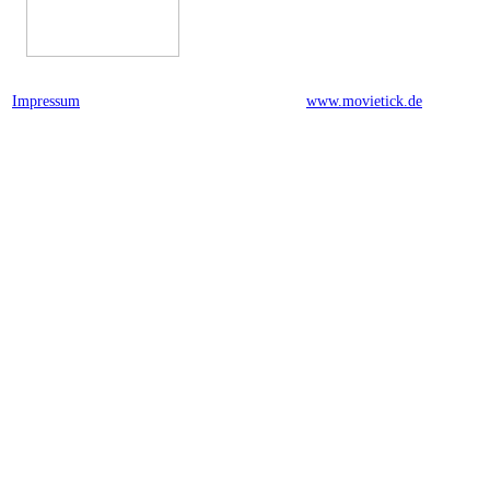
Impressum
powered by
www.movietick.de