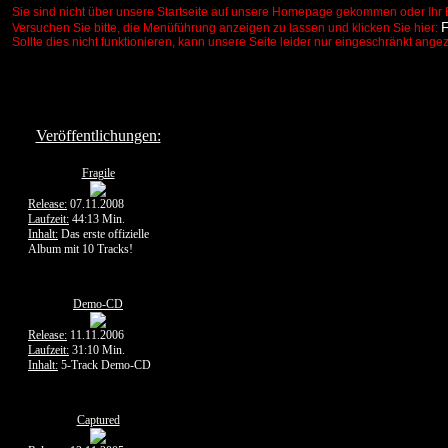
Sie sind nicht über unsere Startseite auf unsere Homepage gekommen oder Ihr 
Versuchen Sie bitte, die Menüführung anzeigen zu lassen und klicken Sie hier:
Sollte dies nicht funktionieren, kann unsere Seite leider nur eingeschränkt ange
Veröffentlichungen:
Fragile
Release:
07.11.2008
Laufzeit:
44:13 Min.
Inhalt:
Das erste offizielle
Album mit 10 Tracks!
Demo-CD
Release:
11.11.2006
Laufzeit:
31:10 Min.
Inhalt:
5-Track Demo-CD
Captured