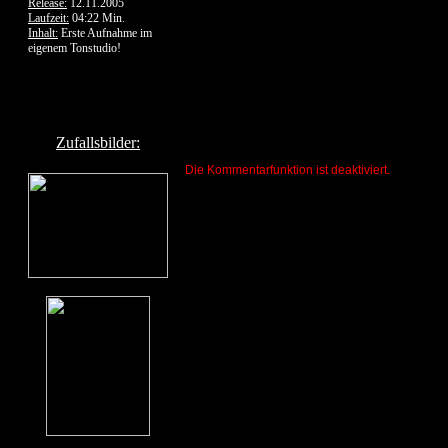
Release:
12.11.2005
Laufzeit:
04:22 Min.
Inhalt:
Erste Aufnahme im
eigenem Tonstudio!
Zufallsbilder:
Die Kommentarfunktion ist deaktiviert.