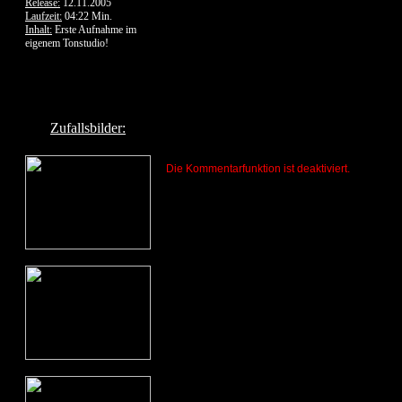
Release:
12.11.2005
Laufzeit:
04:22 Min.
Inhalt:
Erste Aufnahme im
eigenem Tonstudio!
Zufallsbilder:
Die Kommentarfunktion ist deaktiviert.