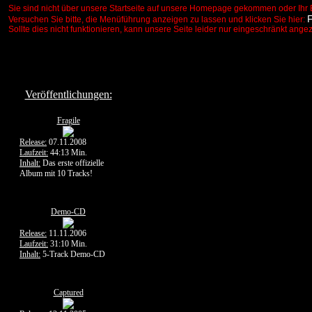
Sie sind nicht über unsere Startseite auf unsere Homepage gekommen oder Ihr 
Versuchen Sie bitte, die Menüführung anzeigen zu lassen und klicken Sie hier:
Sollte dies nicht funktionieren, kann unsere Seite leider nur eingeschränkt ange
Veröffentlichungen:
Fragile
Release:
07.11.2008
Laufzeit:
44:13 Min.
Inhalt:
Das erste offizielle
Album mit 10 Tracks!
Demo-CD
Release:
11.11.2006
Laufzeit:
31:10 Min.
Inhalt:
5-Track Demo-CD
Captured