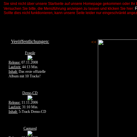
Sie sind nicht über unsere Startseite auf unsere Homepage gekommen oder Ihr 
Versuchen Sie bitte, die Menüführung anzeigen zu lassen und klicken Sie hier:
Sollte dies nicht funktionieren, kann unsere Seite leider nur eingeschränkt ange
Veröffentlichungen:
<<
Fragile
Release:
07.11.2008
Laufzeit:
44:13 Min.
Inhalt:
Das erste offizielle
Album mit 10 Tracks!
Demo-CD
Release:
11.11.2006
Laufzeit:
31:10 Min.
Inhalt:
5-Track Demo-CD
Captured