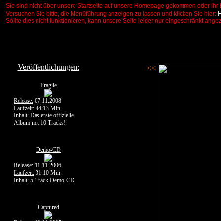
Sie sind nicht über unsere Startseite auf unsere Homepage gekommen oder Ihr 
Versuchen Sie bitte, die Menüführung anzeigen zu lassen und klicken Sie hier:
Sollte dies nicht funktionieren, kann unsere Seite leider nur eingeschränkt ange
Veröffentlichungen:
<<
Fragile
Release:
07.11.2008
Laufzeit:
44:13 Min.
Inhalt:
Das erste offizielle
Album mit 10 Tracks!
Demo-CD
Release:
11.11.2006
Laufzeit:
31:10 Min.
Inhalt:
5-Track Demo-CD
Captured