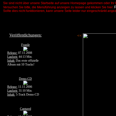
Sie sind nicht über unsere Startseite auf unsere Homepage gekommen oder Ihr 
Versuchen Sie bitte, die Menüführung anzeigen zu lassen und klicken Sie hier:
Sollte dies nicht funktionieren, kann unsere Seite leider nur eingeschränkt ange
Veröffentlichungen:
<<
Fragile
Release:
07.11.2008
Laufzeit:
44:13 Min.
Inhalt:
Das erste offizielle
Album mit 10 Tracks!
Demo-CD
Release:
11.11.2006
Laufzeit:
31:10 Min.
Inhalt:
5-Track Demo-CD
Captured