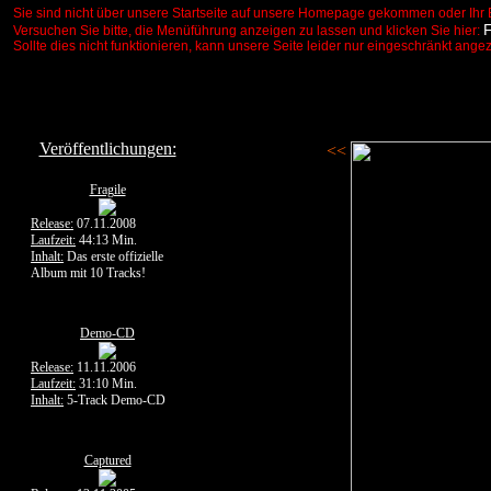
Sie sind nicht über unsere Startseite auf unsere Homepage gekommen oder Ihr 
Versuchen Sie bitte, die Menüführung anzeigen zu lassen und klicken Sie hier:
Sollte dies nicht funktionieren, kann unsere Seite leider nur eingeschränkt ange
Veröffentlichungen:
<<
Fragile
Release:
07.11.2008
Laufzeit:
44:13 Min.
Inhalt:
Das erste offizielle
Album mit 10 Tracks!
Demo-CD
Release:
11.11.2006
Laufzeit:
31:10 Min.
Inhalt:
5-Track Demo-CD
Captured